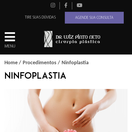
AGENDAR CONSULTA
TIRE SUAS DÚVIDAS
TIRE SUAS DÚVIDAS
AGENDE SUA CONSULTA
MENU
Home
/
Procedimentos
/
Ninfoplastia
Ninfoplastia
Agendar